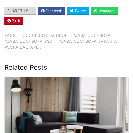
SHARE THIS
Facebook
Twitter
WhatsApp
Pin It
TAGS:
#CUCI SOFA MURAH
#JASA CUCI SOFA
#JASA CUCI SOFA BSD
#JASA CUCI SOFA JAKARTA
#SOFA BAU APEK
Related Posts