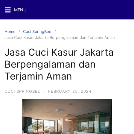
Skip
MENU
to
content
Home
Cuci SpringBed
Jasa Cuci Kasur Jakarta Berpengalaman dan Terjamin Aman
Jasa Cuci Kasur Jakarta
Berpengalaman dan
Terjamin Aman
CUCI SPRINGBED
·
FEBRUARY 25, 2024