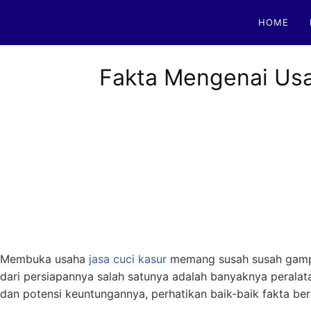
Skip
HOME
to
content
Fakta Mengenai Usa
Membuka usaha
jasa cuci kasur
memang susah susah gampan
dari persiapannya salah satunya adalah banyaknya peral
dan potensi keuntungannya, perhatikan baik-baik fakta berik