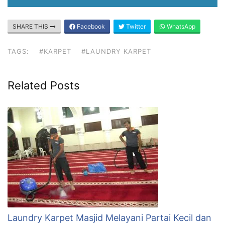
SHARE THIS
Facebook
Twitter
WhatsApp
TAGS:
#KARPET
#LAUNDRY KARPET
Related Posts
Laundry Karpet Masjid Melayani Partai Kecil dan