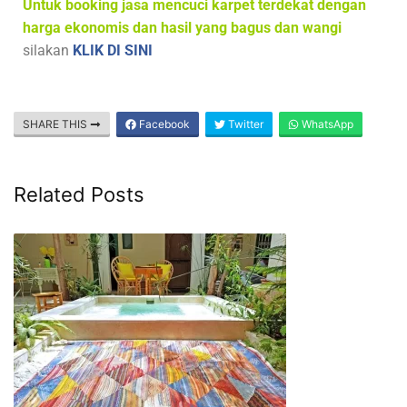
Untuk booking jasa mencuci karpet terdekat dengan
harga ekonomis dan hasil yang bagus dan wangi
silakan
KLIK DI SINI
SHARE THIS
Facebook
Twitter
WhatsApp
Related Posts