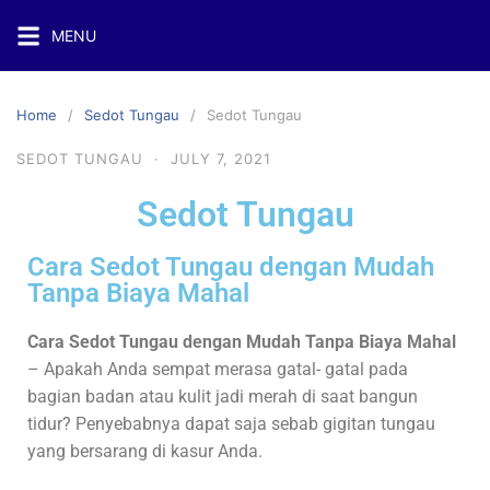
MENU
Home
Sedot Tungau
Sedot Tungau
SEDOT TUNGAU
·
JULY 7, 2021
Sedot Tungau
Cara Sedot Tungau dengan Mudah
Tanpa Biaya Mahal
Cara Sedot Tungau dengan Mudah Tanpa Biaya Mahal
– Apakah Anda sempat merasa gatal- gatal pada
bagian badan atau kulit jadi merah di saat bangun
tidur? Penyebabnya dapat saja sebab gigitan tungau
yang bersarang di kasur Anda.