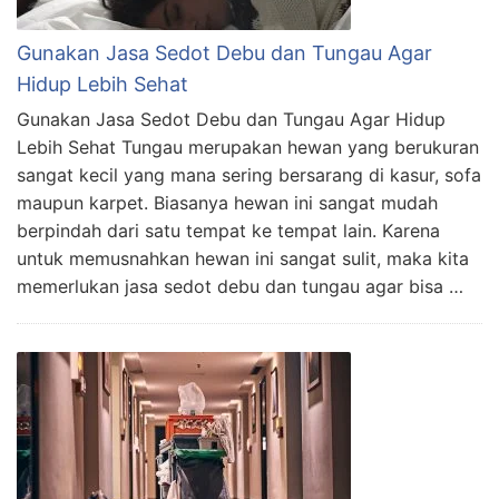
Gunakan Jasa Sedot Debu dan Tungau Agar
Hidup Lebih Sehat
Gunakan Jasa Sedot Debu dan Tungau Agar Hidup
Lebih Sehat Tungau merupakan hewan yang berukuran
sangat kecil yang mana sering bersarang di kasur, sofa
maupun karpet. Biasanya hewan ini sangat mudah
berpindah dari satu tempat ke tempat lain. Karena
untuk memusnahkan hewan ini sangat sulit, maka kita
memerlukan jasa sedot debu dan tungau agar bisa …