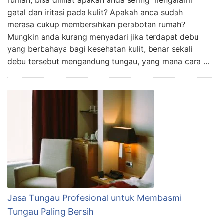
rumah, bisa dilihat apakah anda sering mengalami
gatal dan iritasi pada kulit? Apakah anda sudah
merasa cukup membersihkan perabotan rumah?
Mungkin anda kurang menyadari jika terdapat debu
yang berbahaya bagi kesehatan kulit, benar sekali
debu tersebut mengandung tungau, yang mana cara …
Jasa Tungau Profesional untuk Membasmi
Tungau Paling Bersih