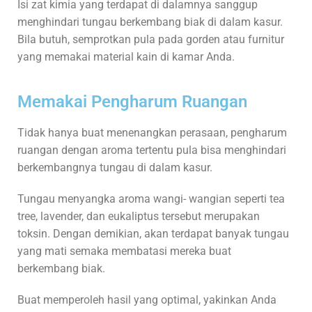
Isi zat kimia yang terdapat di dalamnya sanggup
menghindari tungau berkembang biak di dalam kasur.
Bila butuh, semprotkan pula pada gorden atau furnitur
yang memakai material kain di kamar Anda.
Memakai Pengharum Ruangan
Tidak hanya buat menenangkan perasaan, pengharum
ruangan dengan aroma tertentu pula bisa menghindari
berkembangnya tungau di dalam kasur.
Tungau menyangka aroma wangi- wangian seperti tea
tree, lavender, dan eukaliptus tersebut merupakan
toksin. Dengan demikian, akan terdapat banyak tungau
yang mati semaka membatasi mereka buat
berkembang biak.
Buat memperoleh hasil yang optimal, yakinkan Anda