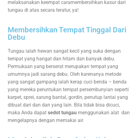
melaksanakan keempat caramembersihkan kasur dari
tungau di atas secara teratur, ya!
Membersihkan Tempat Tinggal Dari
Debu
Tungau ialah hewan sangat kecil yang suka dengan
tempat yang hangat dan hitam dan banyak debu.
Permukaan yang berserat merupakan tempat yang
umumnya jadi sarang debu. Oleh karenanya metode
yang sangat gampang ialah kerap cuci benda – benda
yang mereka peruntukan tempat persembunyian seperti
karpet, sprei, sarung bantal, gordin, penutup lantai yang
dibuat dari dan dan yang lain. Bila tidak bisa dicuci,
maka Anda dapat
sedot tungau
menggunakan alat dan
mengelapnya dengan memakai air.