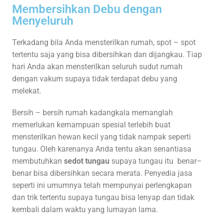
Membersihkan Debu dengan
Menyeluruh
Terkadang bila Anda mensterilkan rumah, spot – spot
tertentu saja yang bisa dibersihkan dan dijangkau. Tiap
hari Anda akan mensterilkan seluruh sudut rumah
dengan vakum supaya tidak terdapat debu yang
melekat.
Bersih – bersih rumah kadangkala memanglah
memerlukan kemampuan spesial terlebih buat
mensterilkan hewan kecil yang tidak nampak seperti
tungau. Oleh karenanya Anda tentu akan senantiasa
membutuhkan
sedot tungau
supaya tungau itu benar–
benar bisa dibersihkan secara merata. Penyedia jasa
seperti ini umumnya telah mempunyai perlengkapan
dan trik tertentu supaya tungau bisa lenyap dan tidak
kembali dalam waktu yang lumayan lama.