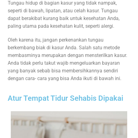
Tungau hidup di bagian kasur yang tidak nampak,
seperti di bawah, lipatan, atau celah kasur. Tungau
dapat berakibat kurang baik untuk kesehatan Anda,
paling utama pada kesehatan kulit, seperti alergi.
Oleh karena itu, jangan perkenankan tungau
berkembang biak di kasur Anda. Salah satu metode
membasminya merupakan dengan mensterilkan kasur.
Anda tidak perlu takut wajib mengeluarkan bayaran
yang banyak sebab bisa membersihkannya sendiri
dengan cara- cara yang bisa Anda ikuti di bawah ini.
Atur Tempat Tidur Sehabis Dipakai